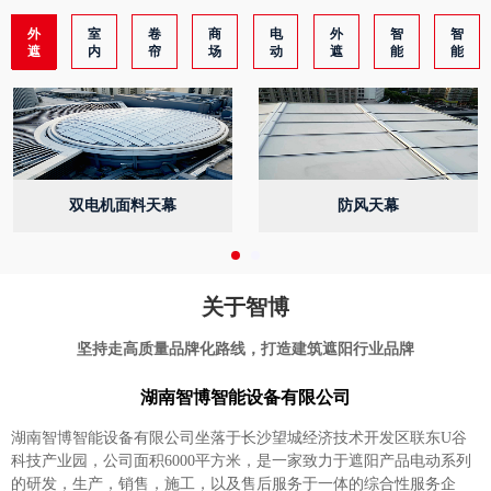
外
室
卷
商
电
外
智
智
遮
内
帘
场
动
遮
能
能
阳
天
遮
广
消
阳
电
家
天
棚
阳
告
防
电
机
居
幕
帘
系
吊
排
动
控
遮
系
遮
统
钩
烟
百
制
阳
统
阳
系
系
叶
系
窗
系
统
统
系
统
饰
统
统
及
产
面
品
双电机面料天幕
防风天幕
料
关于智博
坚持走高质量品牌化路线，打造建筑遮阳行业品牌
湖南智博智能设备有限公司
湖南智博智能设备有限公司坐落于长沙望城经济技术开发区联东U谷
科技产业园，公司面积6000平方米，是一家致力于遮阳产品电动系列
的研发，生产，销售，施工，以及售后服务于一体的综合性服务企