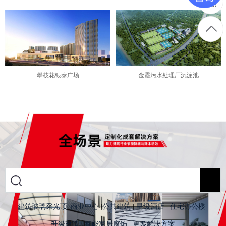
攀枝花银泰广场
金霞污水处理厂沉淀池
建筑玻璃采光顶
|
商业中心
|
公共建筑
|
星级酒店
|
住宅办公楼
|
升级改造
|
智能家居窗饰
|
更多解决方案