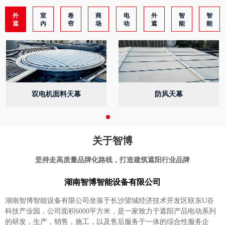
外
室
卷
商
电
外
智
智
遮
内
帘
场
动
遮
能
能
阳
天
遮
广
消
阳
电
家
天
棚
阳
告
防
电
机
居
幕
帘
系
吊
排
动
控
遮
系
遮
统
钩
烟
百
制
阳
统
阳
系
系
叶
系
窗
系
统
统
系
统
饰
统
统
及
产
面
品
双电机面料天幕
防风天幕
料
关于智博
坚持走高质量品牌化路线，打造建筑遮阳行业品牌
湖南智博智能设备有限公司
湖南智博智能设备有限公司坐落于长沙望城经济技术开发区联东U谷
科技产业园，公司面积6000平方米，是一家致力于遮阳产品电动系列
的研发，生产，销售，施工，以及售后服务于一体的综合性服务企