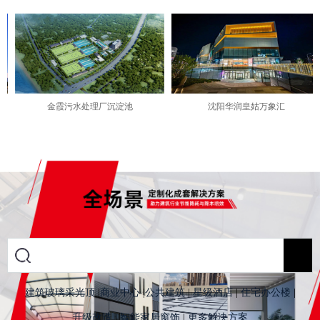
金霞污水处理厂沉淀池
沈阳华润皇姑万象汇
建筑玻璃采光顶
|
商业中心
|
公共建筑
|
星级酒店
|
住宅办公楼
|
升级改造
|
智能家居窗饰
|
更多解决方案