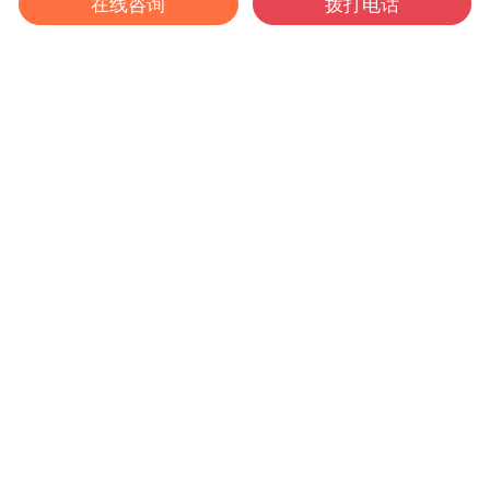
在线咨询
拨打电话
热线电话：
邮箱
+86 13627421538
info@cszhibo.cn
3344986189@qq.com
地址
长沙市望城国家经济技术开发区马桥河路二段308号联
东U谷产业中心B5#栋
微信二维码
微信公众号
企业抖音号
©湖南智博智能设备有限公司
湘ICP备2020018168号-1