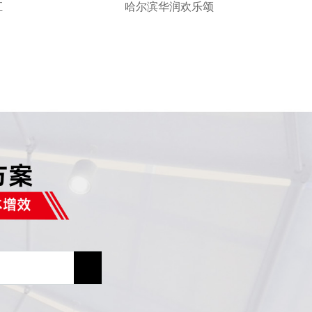
汇
哈尔滨华润欢乐颂