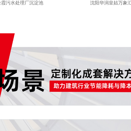
金霞污水处理厂沉淀池
沈阳华润皇姑万象